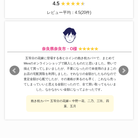
4.5
レビュー平均：4.5(20件)
奈良県奈良市・O様
五等分の花嫁に登場する各ヒロインの抱き枕カバーで、まとめて
Miosのオンラインショップで購入したものだと思いました。勢いで
揃えて買ってしまいましたが、不要になったので未使用のままこの
お店の宅配買取を利用しました。それなりの金額がしたものなので
査定金額が心配でしたが、その連絡が来るのも早く、これなら売っ
てしまっていいと思える金額だったので、全て買い取ってもらいま
した。なかなかいい金額になってよかったです。
抱き枕カバー 五等分の花嫁∽ 中野一花、二乃、三玖、四
葉、五月