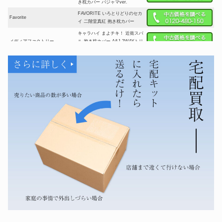
き枕カバー パジャマver.
FAVORITE いろとりどりのセカ
Favorite
イ 二階堂真紅 抱き枕カバー
キャラハイ まよチキ！ 近衛スバ
メディアファクトリー
ル 抱き枕カバー A&J 2WAYトリ
コット
千恋*万花 ムラサメ 抱き枕カバ
ゆずソフト
ー ゆずソフト むりりん こぶい
ち
エウシュリー 夜ノみつき 天結い
エウシュリー
キャッスルマイスター 女神フィ
ア 抱き枕カバー
ハイクオソフト さくらさくら 桜
ハイクオソフト
菜々子 ウェディング 抱き枕カバ
ー
Pin-Point 純情アイドルどすけべ
プロデュース 星空ゆず (バニー
Pin-Point
Ver.) 抱き枕カバー ボイスCD
付き
HARUKAZE 大空樹 ノラと皇女
HARUKAZE
と野良猫ハート 夕莉シャチ 抱き
枕カバー 初版