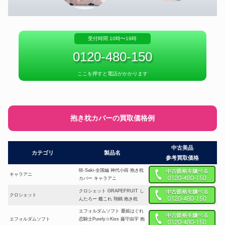
受付時間 10時〜19時
0120-480-150
ここを押すと電話がかかります
抱き枕カバーの買取価格例
中古美品
カテゴリ
製品名
参考買取価格
咲-Saki-全国編 神代小蒔 抱き枕
キャラアニ
カバー キャラアニ
クロシェット GRAPEFRUIT し
クロシェット
んたろー 艦これ 翔鶴 抱き枕
エフォルダムソフト 憂姫はぐれ
エフォルダムソフト
恋騎士Purely☆Kiss 藤守由宇 抱