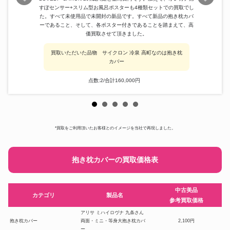
すぽセンサー+スリム型お風呂ポスターも4種類セットでの買取でし
た。すべて未使用品で未開封の新品です。すべて新品の抱き枕カバ
ーであること、そして、各ポスター付きであることを踏まえて、高
価買取させて頂きました。
買取いただいた品物 サイクロン 冷泉 高町なのは抱き枕
カバー
点数:2/合計160,000円
*買取をご利用頂いたお客様とのイメージを当社で再現しました。
抱き枕カバーの買取価格表
中古美品
カテゴリ
製品名
参考買取価格
アリサ ミハイロヴナ 九条さん
抱き枕カバー
両面・ミニ・等身大抱き枕カバ
2,100円
ー