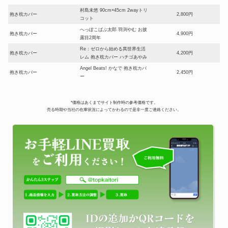
村島未悠 90cm×45cm 2wayトリ
抱き枕カバー
2,800円
コット
へっぽこばぶ太郎 羽渕やむ お披
抱き枕カバー
4,900円
露目2周年
Re：ゼロから始める異世界生活
抱き枕カバー
4,200円
レム 抱き枕カバー ハチゴあやみ
Angel Beats! かなで 抱き枕カバ
抱き枕カバー
2,450円
ー
「閃乱カグラ ESTIVAL
抱き枕カバー
VERSUS-少女達の選択-」両奈
4,200円
*価格はあくまでサイト制作時の参考価格です。
抱き枕カバー
売る時期や当社の在庫状況によってかわるので是非一度ご連絡ください。
ゆるキャン△ リン-等身大抱き枕
抱き枕カバー
1,050円
カバー
マリヤ ミハイロヴナ 九条 両
抱き枕カバー
1,400円
面・等身大抱き枕カバー
アイドルマスター シンデレラガ
抱き枕カバー
3,500円
ールズ 佐城雪美 抱き枕カバー