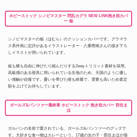
ホビーストック シノビマスター 閃乱カグラ NEW LINK抱き枕カバ
ー 焔
シノビマスターの焔（ほむら）のクッションカバーです。グラマラ
ス系作画に定評があるイラストレーター・八重樫南さんの描き下ろ
しイラストが用いられています。
縦も横も自由に伸びたり縮んだりする2wayトリコット素材を採用。
高級感のある寝具に用いられている生地のため、天国のように優し
い感触が自慢です。憂いを帯びた瞳も綺麗で、需要も高いため査定
額を上げてお待ちしています。
ガールズ&パンツァー最終章 ホビーストック 抱き枕カバー 西住ま
ほ
ガルパンの名前で愛されている、ガールズ&パンツァーのグッズで
す。大好きな食べ物はカレーという、17歳の女の子・西住まほが描