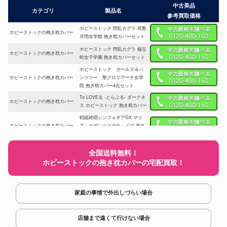
中古美品
カテゴリ
製品名
参考買取価格
ホビーストック 閃乱カグラ 死塾
ホビーストックの抱き枕カバー
月閃女学館 抱き枕カバーセット
ホビーストック 閃乱カグラ 秘立
ホビーストックの抱き枕カバー
蛇女子学園 抱き枕カバーセット
ホビーストック ガールズ＆パ
ホビーストックの抱き枕カバー
ンツァー 聖グロリアーナ女学
院 抱き枕カバー4点セット
To LOVEる -とらぶる- ダークネ
ホビーストックの抱き枕カバー
ス ホビーストック 抱き枕カバー
戦姫絶唱シンフォギアGX マリ
ホビーストックの抱き枕カバー
ア・カデンツァヴナ・イヴ 抱き
枕カバー
閃乱カグラ 雪不帰 抱き枕カ
ホビーストックの抱き枕カバー
全国送料無料！
バー ホビーストック
ホビーストックの抱き枕カバーの宅配買取！
ホビーストック ばくお
ホビーストックの抱き枕カバー
ん！！ 佐倉羽音・天野恩紗・
鈴乃木凛 抱き枕カバーセット
家庭の事情で外出しづらい場合
ホビーストック 落第騎士の英雄
ホビーストックの抱き枕カバー
譚 ステラ・ヴァーミリオン 抱き
枕カバー
店舗まで遠くて行けない場合
戦姫絶唱シンフォギアGX 小日向