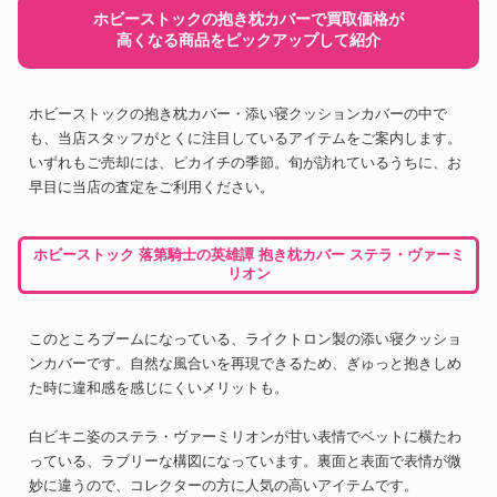
ホビーストックの抱き枕カバーで買取価格が
高くなる商品をピックアップして紹介
ホビーストックの抱き枕カバー・添い寝クッションカバーの中で
も、当店スタッフがとくに注目しているアイテムをご案内します。
いずれもご売却には、ピカイチの季節。旬が訪れているうちに、お
早目に当店の査定をご利用ください。
ホビーストック 落第騎士の英雄譚 抱き枕カバー ステラ・ヴァーミ
リオン
このところブームになっている、ライクトロン製の添い寝クッショ
ンカバーです。自然な風合いを再現できるため、ぎゅっと抱きしめ
た時に違和感を感じにくいメリットも。
白ビキニ姿のステラ・ヴァーミリオンが甘い表情でベットに横たわ
っている、ラブリーな構図になっています。裏面と表面で表情が微
妙に違うので、コレクターの方に人気の高いアイテムです。