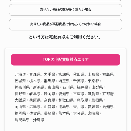
ホビーストックの抱き枕カバー
未来 抱き枕カバー HOBBY
STOCK ホビーストック
売りたい商品の数が多く重たい場合
ホビーストック 閃乱カグラ 巫神
ホビーストックの抱き枕カバー
楽三姉妹 抱き枕カバーセット
売りたい商品が高額商品で持ち歩くのが怖い場合
という方は宅配買取をご利用ください。
TOPの宅配買取対応エリア
北海道
青森県
岩手県
宮城県
秋田県
山形県
福島県
茨城県
栃木県
群馬県
埼玉県
千葉県
東京都
神奈川県
新潟県
富山県
石川県
福井県
山梨県
長野県
岐阜県
静岡県
愛知県
三重県
滋賀県
京都府
大阪府
兵庫県
奈良県
和歌山県
鳥取県
島根県
岡山県
広島県
山口県
徳島県
香川県
愛媛県
高知県
福岡県
佐賀県
長崎県
熊本県
大分県
宮崎県
鹿児島県
沖縄県