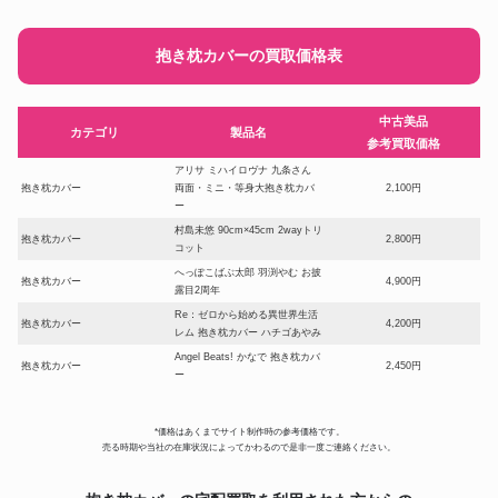
抱き枕カバーの買取価格表
中古美品
カテゴリ
製品名
参考買取価格
アリサ ミハイロヴナ 九条さん
抱き枕カバー
両面・ミニ・等身大抱き枕カバ
2,100円
ー
村島未悠 90cm×45cm 2wayトリ
抱き枕カバー
2,800円
コット
へっぽこばぶ太郎 羽渕やむ お披
抱き枕カバー
4,900円
露目2周年
Re：ゼロから始める異世界生活
抱き枕カバー
4,200円
レム 抱き枕カバー ハチゴあやみ
Angel Beats! かなで 抱き枕カバ
抱き枕カバー
2,450円
ー
「閃乱カグラ ESTIVAL
抱き枕カバー
VERSUS-少女達の選択-」両奈
4,200円
*価格はあくまでサイト制作時の参考価格です。
抱き枕カバー
売る時期や当社の在庫状況によってかわるので是非一度ご連絡ください。
ゆるキャン△ リン-等身大抱き枕
抱き枕カバー
1,050円
カバー