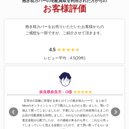
抱き枕カバーの宅配買取を利用された方からの
マリヤ ミハイロヴナ 九条 両
抱き枕カバー
1,400円
お客様評価
面・等身大抱き枕カバー
アイドルマスター シンデレラガ
抱き枕カバー
3,500円
ールズ 佐城雪美 抱き枕カバー
抱き枕カバーをお売りいただいたお客様からの
ご感想を一部ですが、ご紹介させて頂きます。
4.5
レビュー平均：4.5(20件)
奈良県奈良市・O様
五等分の花嫁に登場する各ヒロインの抱き枕カバーで、まとめて
Miosのオンラインショップで購入したものだと思いました。勢いで
揃えて買ってしまいましたが、不要になったので未使用のままこの
お店の宅配買取を利用しました。それなりの金額がしたものなので
査定金額が心配でしたが、その連絡が来るのも早く、これなら売っ
てしまっていいと思える金額だったので、全て買い取ってもらいま